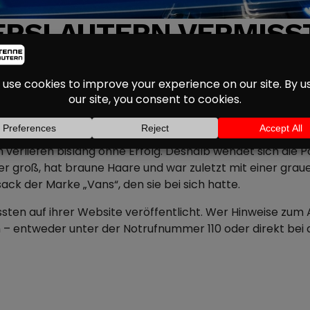
ERSLAUTERN VERMISST
HINWEISE
em 13-jährigen Mädchen, das seit Dienstag vergangener Woc
hen. Hinweise deuten darauf hin, dass sie anschließend n
rliefen bislang ohne Erfolg. Deshalb wendet sich die Poli
ter groß, hat braune Haare und war zuletzt mit einer gr
ack der Marke „Vans“, den sie bei sich hatte.
missten auf ihrer Website veröffentlicht. Wer Hinweise zu
– entweder unter der Notrufnummer 110 oder direkt bei de