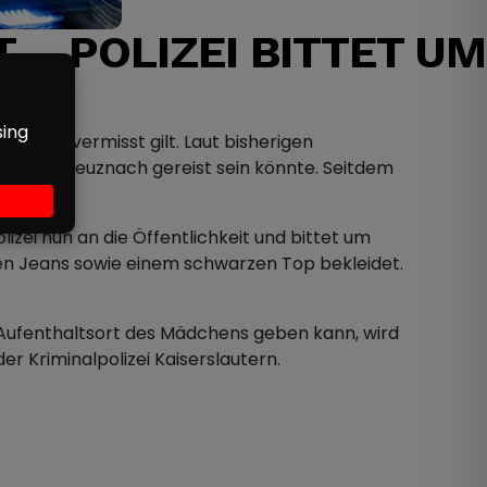
 – POLIZEI BITTET UM
he als vermisst gilt. Laut bisherigen
ach Bad Kreuznach gereist sein könnte. Seitdem
zei nun an die Öffentlichkeit und bittet um
auen Jeans sowie einem schwarzen Top bekleidet.
m Aufenthaltsort des Mädchens geben kann, wird
r Kriminalpolizei Kaiserslautern.