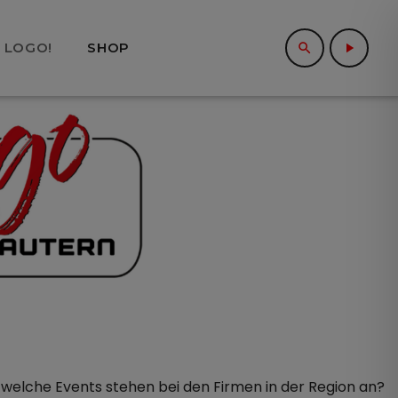
 LOGO!
SHOP
search
play_arrow
close
d welche Events stehen bei den Firmen in der Region an?