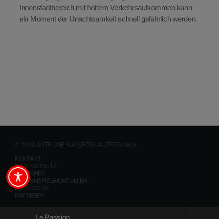
Innenstadtbereich mit hohem Verkehrsaufkommen kann
ein Moment der Unachtsamkeit schnell gefährlich werden.
© 2025 ANTENNE KAISERSLAUTERN 96.9
KONTAKT
DATENSCHUTZ
GEWINNER
GEWINNSPIELRICHTLINIEN
IMPRESSUM
RATGEBER
La Passion