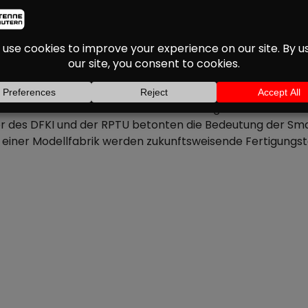
RY-KL: JUBILÄUM MIT
UND WIRTSCHAFT
jähriges Bestehen gefeiert. Über 100 Gäste aus Politik, W
ministerin Daniela Schmitt und Oberbürgermeisterin Beat
ter des DFKI und der RPTU betonten die Bedeutung der Smar
einer Modellfabrik werden zukunftsweisende Fertigungstec