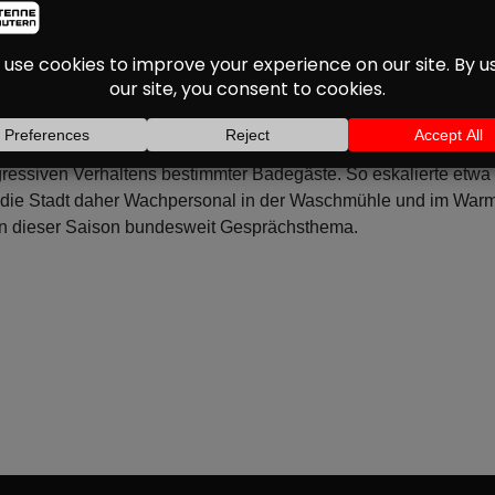
ISON SOLLEN SICHER
ÄDERN EINGESETZT 
aison
professionelle Sicherheitsdienste eingesetzt werden. Dies t
ggressiven Verhaltens bestimmter Badegäste. So eskalierte etw
ll die Stadt daher Wachpersonal in der Waschmühle und im Warm
t in dieser Saison bundesweit Gesprächsthema.