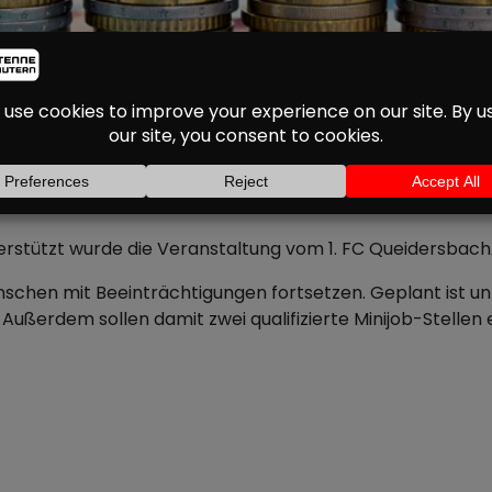
HEIN ERHÄLT SPENDE 
er eine Spende von 2.500 Euro. Das Geld stammt aus einem
 Kaiserslautern.
terstützt wurde die Veranstaltung vom 1. FC Queidersbach
Menschen mit Beeinträchtigungen fortsetzen. Geplant ist 
Außerdem sollen damit zwei qualifizierte Minijob-Stellen 