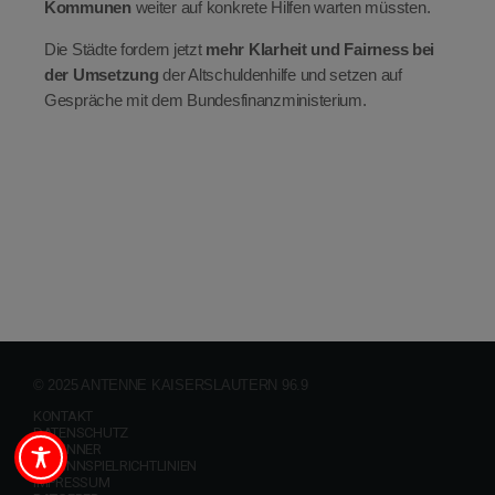
Kommunen
weiter auf konkrete Hilfen warten müssten.
Die Städte fordern jetzt
mehr Klarheit und Fairness bei
der Umsetzung
der Altschuldenhilfe und setzen auf
Gespräche mit dem Bundesfinanzministerium.
© 2025 ANTENNE KAISERSLAUTERN 96.9
KONTAKT
DATENSCHUTZ
GEWINNER
GEWINNSPIELRICHTLINIEN
IMPRESSUM