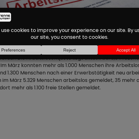
T IN DER WESTPFALZ
 leicht zurückgegangen. Im Bezirk der Agentur für Arbeit 
ruar. Die Arbeitslosenquote liegt aktuell bei 6,8 Prozent.
 Im März konnten mehr als 1.000 Menschen ihre Arbeitslo
d 1.300 Menschen nach einer Erwerbstätigkeit neu arbeitsl
en im März 5.329 Menschen arbeitslos gemeldet, 35 mehr al
dort mehr als 1.100 freie Stellen gemeldet.