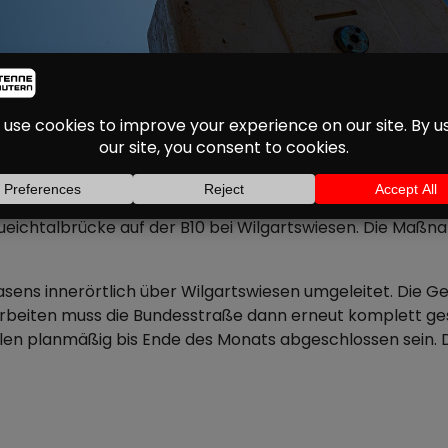
TSWIESEN: MEHRERE S
BRÜCKENSANIERUNG
b der kommenden Woche auf umfangreiche Verkehrsbehind
ichtalbrücke auf der B10 bei Wilgartswiesen. Die Maßnah
masens innerörtlich über Wilgartswiesen umgeleitet. Die 
tarbeiten muss die Bundesstraße dann erneut komplett ge
llen planmäßig bis Ende des Monats abgeschlossen sein. D