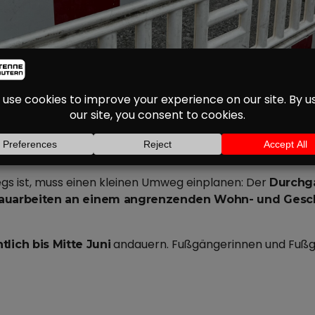
 DER INNENSTADT: D
AFFEETREPPE GESPER
egs ist, muss einen kleinen Umweg einplanen: Der
Durchga
auarbeiten an einem angrenzenden Wohn- und Gesc
andauern. Fußgängerinnen und Fußgän
tlich bis Mitte Juni