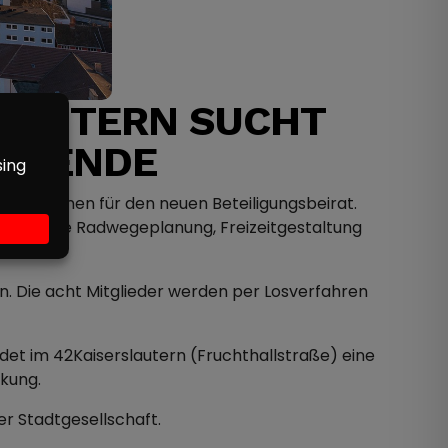
SLAUTERN SUCHT
ALTENDE
te Personen für den neuen Beteiligungsbeirat.
rojekte wie Radwegeplanung, Freizeitgestaltung
en. Die acht Mitglieder werden per Losverfahren
ndet im 42Kaiserslautern (Fruchthallstraße) eine
rkung.
r Stadtgesellschaft.