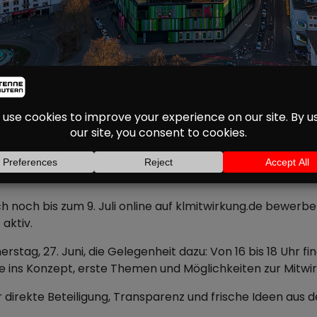
EIRAT: STADT KAISER
KENDE UND MITGEST
g noch stärker fördern – und sucht aktuell acht engagier
hen Bürgerschaft und Verwaltung sein und sich aktiv in P
ch noch bis zum 9. Juli online auf klmitwirkung.de bewerb
aktiv.
tag, 27. Juni, die Gelegenheit dazu: Von 16 bis 18 Uhr fi
cke ins Konzept, erste Themen und Möglichkeiten zur Mitwi
irekte Beteiligung, Transparenz und frische Ideen aus de