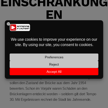
INSCHRÄNKUNGE
eit
N
odus
In den Herbstferien wird die Bahnbrücke auf der Pariser
Straße bei Kaiserslautern gründlich unter die Lupe
genommen. Zwischen dem 13. und 24. Oktober öffnet die
Stadt dafür an mehreren Stellen die Fahrbahndecke –
jeweils auf der rechten Spur, in beide Richtungen.
dus
Autofahrer müssen sich in dieser Zeit auf
Verkehrsbehinderungen einstellen. Die Untersuchungen
sollen den Zustand der Brücke aus dem Jahr 1954
bewerten. Schon im Vorjahr waren Schäden an den
Brückenlagern entdeckt worden – seitdem gilt dort Tempo
30. Mit Ergebnissen rechnet die Stadt bis Jahresende.