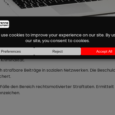
EN GEGEN STRAFBARE
EINSÄTZE IN DER WES
en Ermittler bundesweit zugeschlagen – auch in der Westp
Kriminalität.
 strafbare Beiträge in sozialen Netzwerken. Die Beschul
chert.
r Fälle den Bereich rechtsmotivierter Straftaten. Ermitt
nnzeichen.