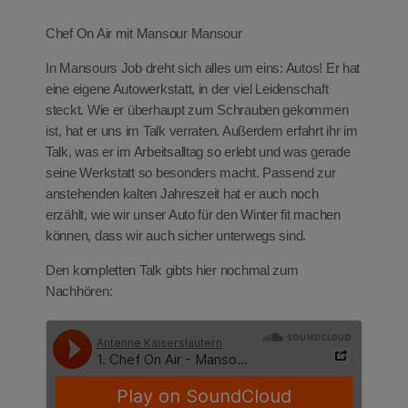
eit
Chef On Air mit Mansour Mansour
In Mansours Job dreht sich alles um eins: Autos! Er hat
eine eigene Autowerkstatt, in der viel Leidenschaft
odus
steckt. Wie er überhaupt zum Schrauben gekommen
ist, hat er uns im Talk verraten. Außerdem erfahrt ihr im
Talk, was er im Arbeitsalltag so erlebt und was gerade
seine Werkstatt so besonders macht. Passend zur
anstehenden kalten Jahreszeit hat er auch noch
erzählt, wie wir unser Auto für den Winter fit machen
können, dass wir auch sicher unterwegs sind.
dus
Den kompletten Talk gibts hier nochmal zum
Nachhören: