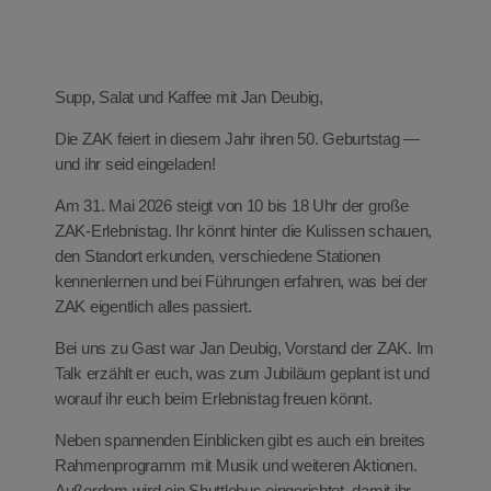
eit
Supp, Salat und Kaffee mit Jan Deubig,
odus
Die ZAK feiert in diesem Jahr ihren 50. Geburtstag —
und ihr seid eingeladen!
Am 31. Mai 2026 steigt von 10 bis 18 Uhr der große
ZAK-Erlebnistag. Ihr könnt hinter die Kulissen schauen,
den Standort erkunden, verschiedene Stationen
kennenlernen und bei Führungen erfahren, was bei der
dus
ZAK eigentlich alles passiert.
Bei uns zu Gast war Jan Deubig, Vorstand der ZAK. Im
Talk erzählt er euch, was zum Jubiläum geplant ist und
worauf ihr euch beim Erlebnistag freuen könnt.
Neben spannenden Einblicken gibt es auch ein breites
Rahmenprogramm mit Musik und weiteren Aktionen.
Außerdem wird ein Shuttlebus eingerichtet, damit ihr