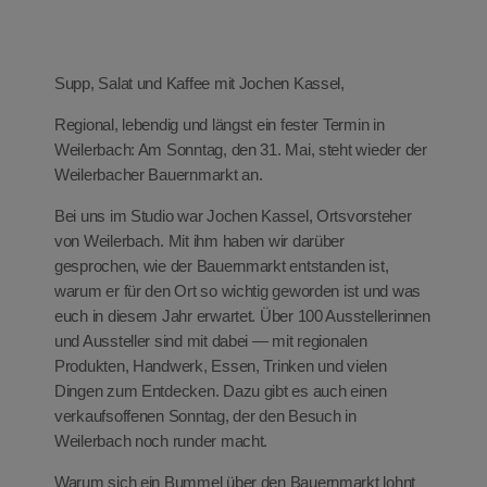
eit
Supp, Salat und Kaffee mit Jochen Kassel,
odus
Regional, lebendig und längst ein fester Termin in
Weilerbach: Am Sonntag, den 31. Mai, steht wieder der
Weilerbacher Bauernmarkt an.
Bei uns im Studio war Jochen Kassel, Ortsvorsteher
von Weilerbach. Mit ihm haben wir darüber
gesprochen, wie der Bauernmarkt entstanden ist,
warum er für den Ort so wichtig geworden ist und was
dus
euch in diesem Jahr erwartet. Über 100 Ausstellerinnen
und Aussteller sind mit dabei — mit regionalen
Produkten, Handwerk, Essen, Trinken und vielen
Dingen zum Entdecken. Dazu gibt es auch einen
verkaufsoffenen Sonntag, der den Besuch in
Weilerbach noch runder macht.
Warum sich ein Bummel über den Bauernmarkt lohnt