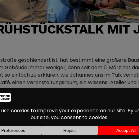
RÜHSTÜCKSTALK MIT
nstraße geschlendert ist, hat bestimmt eine größere Bau
 Gebäude immer weniger, denn seit dem 6. März hat das „4
icht so einfach zu erklären, wie Johannes uns im Talk ver
 Café, einen Veranstaltungsraum, ein Wissens-Atelier und 
 eine Begegnungsstätte für alle sein und jeder soll für sic
lief, wie auch ihr das 42 mitgestalten könnt und wie sich 