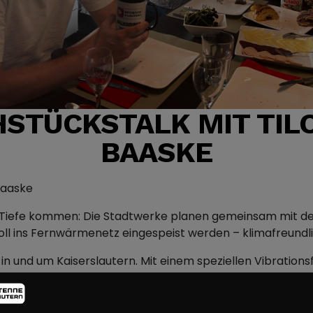
HSTÜCKSTALK MIT TIL
BAASKE
Baaske
r Tiefe kommen: Die Stadtwerke planen gemeinsam mit de
ll ins Fernwärmenetz eingespeist werden – klimafreundli
in und um Kaiserslautern. Mit einem speziellen Vibration
echnisch genau passiert, welche Genehmigungen nötig sin
d Tilo Hafner (IPS).