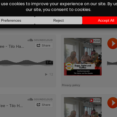
ichen Bohrungen beginnen könnten, wie die Region von der
t: Dort wird der Vibrations-Truck ausgestellt, das Projekt
chhören: