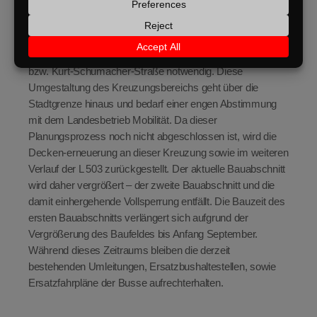
Da zukünftig jedoch auch ein sinnvoller Anschluss an das
überörtliche Radwegenetz Richtung Dansenberg erfolgen
soll, ist eine umfangreichere Umgestaltung der Kreuzung
der Trippstadter Straße mit der Gottlieb-Daimler-Straße
bzw. Kurt-Schumacher-Straße notwendig. Diese
Umgestaltung des Kreuzungsbereichs geht über die
Stadtgrenze hinaus und bedarf einer engen Abstimmung
mit dem Landesbetrieb Mobilität. Da dieser
Planungsprozess noch nicht abgeschlossen ist, wird die
Decken-erneuerung an dieser Kreuzung sowie im weiteren
Verlauf der L 503 zurückgestellt. Der aktuelle Bauabschnitt
wird daher vergrößert – der zweite Bauabschnitt und die
damit einhergehende Vollsperrung entfällt. Die Bauzeit des
ersten Bauabschnitts verlängert sich aufgrund der
Vergrößerung des Baufeldes bis Anfang September.
Während dieses Zeitraums bleiben die derzeit
bestehenden Umleitungen, Ersatzbushaltestellen, sowie
Ersatzfahrpläne der Busse aufrechterhalten.