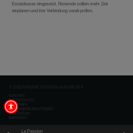
Ersatzbusse eingesetzt. Reisende sollten mehr Zeit
einplanen und ihre Verbindung vorab prüfen.
© 2025 ANTENNE KAISERSLAUTERN 96.9
KONTAKT
DATENSCHUTZ
GEWINNER
GEWINNSPIELRICHTLINIEN
IMPRESSUM
RATGEBER
La Passion