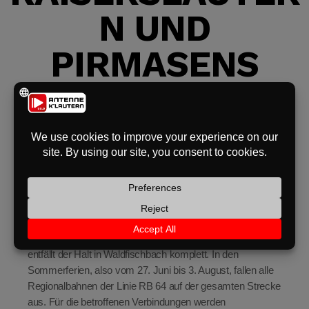
N UND
eit
PIRMASENS
odus
Zwischen Kaiserslautern Hauptbahnhof und Pirmasens
Hauptbahnhof kommt es ab dem 23. Mai zu
Einschränkungen im Zugverkehr. Grund sind Bauarbeiten
dus
im Bahnhof Waldfischbach. Dort können Züge zeitweise
nicht am Bahnsteig halten.
Vom 23. Mai bis 26. Juni sowie vom 4. bis 9. August
entfällt der Halt in Waldfischbach komplett. In den
Sommerferien, also vom 27. Juni bis 3. August, fallen alle
Regionalbahnen der Linie RB 64 auf der gesamten Strecke
aus. Für die betroffenen Verbindungen werden