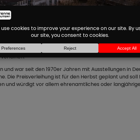
RHÄLT KULTURPREIS 2
KAISERSLAUTERN
esem Jahr mit dem Kulturpreis der Stadt Kaiserslautern a
hlossen, der 89-Jährigen die Auszeichnung für ihr künstle
verleihen.
rn und war seit den 1970er Jahren mit Ausstellungen in Deu
 Die Preisverleihung ist für den Herbst geplant und soll fe
fen und würdigt vor allem ehrenamtliches oder langjährig