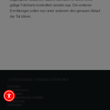
gültige Fahrkarte kontrolliert worden war. Die weiteren
Ermittlungen sollen nun unter anderem den genauen Ablauf
der Tat klären.
© 2025 ANTENNE KAISERSLAUTERN 96.9
KONTAKT
DATENSCHUTZ
GEWINNER
GEWINNSPIELRICHTLINIEN
IMPRESSUM
RATGEBER