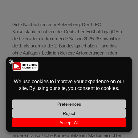
eit
Gute Nachrichten vom Betzenberg: Der 1. FC
Kaiserslautern hat von der Deutschen Fußball Liga (DFL)
odus
die Lizenz für die kommende Saison 2025/26 sowohl für
die 1. als auch für die 2. Bundesliga erhalten – und das
ohne Auflagen. Lediglich kleinere Anforderungen in den
Bereichen Personal, Stadioninfrastruktur und
Nachhaltigkeit müssen noch erfüllt werden, wie der Verein
mitteilt. Einige dieser Auflagen greifen jedoch nur im Falle
eines Aufstiegs in die Bundesliga.
dus
„Das ist ein deutliches Signal, dass wir uns strukturell auf
einem sehr guten Weg befinden“, erklärte FCK-
Geschäftsführer Thomas Hengen. Er lobte das große
Engagement aller Mitarbeitenden, die in den vergangenen
Monaten intensiv an der Lizenzierung gearbeitet hätten.
Für einen möglichen Aufstieg müsste der Verein unter
anderem zusätzliche Kameraplätze im Stadion einrichten