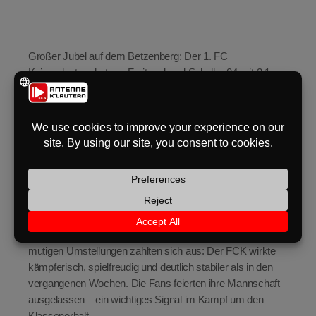
eit
Großer Jubel auf dem Betzenberg: Der 1. FC
Kaiserslautern hat am Freitagabend Schalke 04 mit 2:1
odus
besiegt und damit ein wichtiges Ausrufezeichen im
Abstiegskampf gesetzt. Vor ausverkauftem Haus brachte
Neuzugang Daisuke Yokota die Roten Teufel in der ersten
Halbzeit in Führung. Schalke konnte zwischenzeitlich
ausgleichen, doch in der zweiten Hälfte sorgte Stürmer
Ragnar Ache mit seinem Treffer für den verdienten
Heimsieg.
dus
Für den neuen FCK-Trainer Thorsten Lieberknecht war es
ein Einstand nach Maß. Er setzte auf frischen Wind und
veränderte die Startelf gleich auf fünf Positionen. Diese
mutigen Umstellungen zahlten sich aus: Der FCK wirkte
kämpferisch, spielfreudig und deutlich stabiler als in den
vergangenen Wochen. Die Fans feierten ihre Mannschaft
ausgelassen – ein wichtiges Signal im Kampf um den
Klassenerhalt.