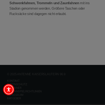
Schwenkfahnen, Trommeln und Zaunfahnen
mit ins
Stadion genommen werden. Größere Taschen oder
Rucksäcke sind dagegen nicht erlaubt.
© 2025 ANTENNE KAISERSLAUTERN 96.9
KONTAKT
DATENSCHUTZ
GEWINNER
GEWINNSPIELRICHTLINIEN
IMPRESSUM
RATGEBER