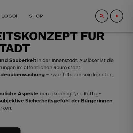
 LOGO!
SHOP
search
play_arrow
close
EITSKONZEPT FÜR
TADT
in der Innenstadt. Auslöser ist die
und Sauberkeit
erungen im öffentlichen Raum steht.
– zwar hilfreich sein könnten,
 Videoüberwachung
berücksichtigt“, so Röthig-
auliche Aspekte
subjektive Sicherheitsgefühl der Bürgerinnen
rken.