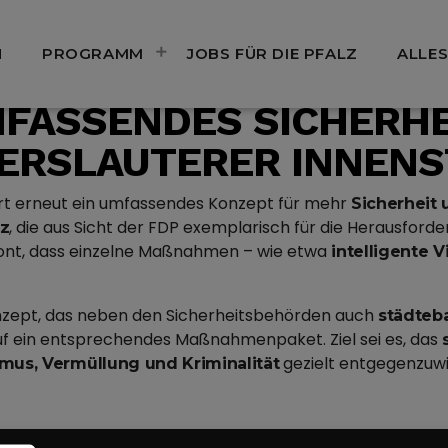
N
PROGRAMM
JOBS FÜR DIE PFALZ
ALLES
FASSENDES SICHERH
SERSLAUTERER INNENS
dert erneut ein umfassendes Konzept für mehr
Sicherheit 
, die aus Sicht der FDP exemplarisch für die Herausford
lz
nt, dass einzelne Maßnahmen – wie etwa
intelligente
onzept, das neben den Sicherheitsbehörden auch
städteb
 auf ein entsprechendes Maßnahmenpaket. Ziel sei es, das
gezielt entgegenzuwi
mus, Vermüllung und Kriminalität