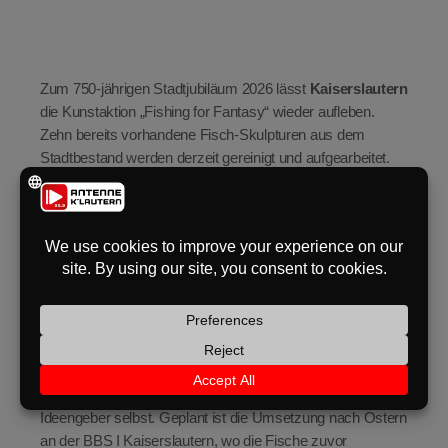
eit
Zum 750-jährigen Stadtjubiläum 2026 lässt
Kaiserslautern
odus
die Kunstaktion „Fishing for Fantasy“ wieder aufleben.
Zehn bereits vorhandene Fisch-Skulpturen aus dem
Stadtbestand werden derzeit gereinigt und aufgearbeitet.
Zwei Fische sollen in den offiziellen Jubiläumsfarben
gestaltet werden – umgesetzt von der Werbeagentur
Peaks. Ein weiterer Fisch ist für ein Schulprojekt
vorgesehen. Die übrigen sieben Figuren werden über
dus
Gestaltungsideen aus der Bürgerschaft vergeben.
Vorschläge können bis zum 31. März online eingereicht
werden. Im April entscheidet eine Online-Abstimmung,
welche Motive umgesetzt werden.
Die Gestaltung übernehmen die Ideengeberinnen und
Ideengeber selbst. Geplant ist die Umsetzung nach Ostern
an der BBS I Kaiserslautern, wo die Fische zuvor