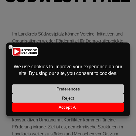
eit
odus
Im Landkreis Südwestpfalz können Vereine, Initiativen und
Organisationen wieder Fördermittel für Demokratieprojekte
beantragen. Darauf weist das Kreisjugendamt im Rahmen
des Bundesprogramms
„Demokratie leben!“
hin.
Unterstützt werden Projekte, die sich für demokratisches
Zusammenleben, gesellschaftliche Teilhabe und ein
respektvolles Miteinander einsetzen. Gefördert werden
dus
können unter anderem Angebote zur Demokratiebildung,
zur digitalen Teilhabe oder zur Stärkung von Beteiligung vor
Ort.
Auch Projekte rund um Integration, Vielfalt und den
konstruktiven Umgang mit Konflikten kommen für eine
Förderung infrage. Ziel ist es, demokratische Strukturen im
Landkreis weiter zu stärken und Menschen vor Ort zum