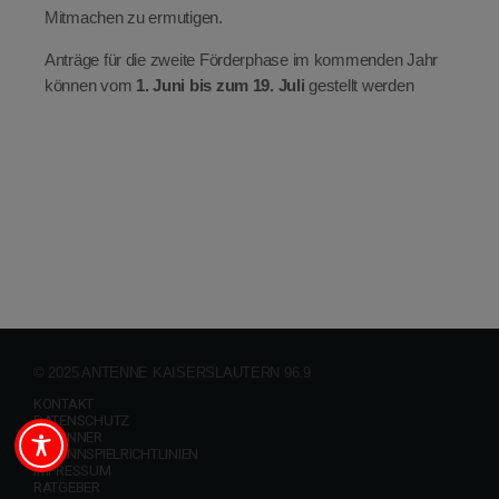
Mitmachen zu ermutigen.
Anträge für die zweite Förderphase im kommenden Jahr
können vom
1. Juni bis zum 19. Juli
gestellt werden
© 2025 ANTENNE KAISERSLAUTERN 96.9
KONTAKT
DATENSCHUTZ
GEWINNER
GEWINNSPIELRICHTLINIEN
IMPRESSUM
RATGEBER