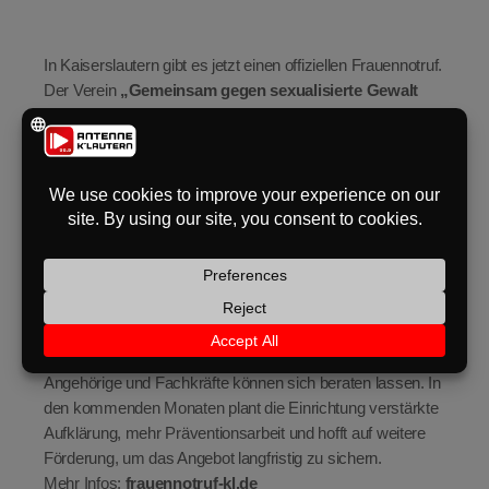
eit
In Kaiserslautern gibt es jetzt einen offiziellen Frauennotruf.
Der Verein
„Gemeinsam gegen sexualisierte Gewalt
Kaiserslautern“
hat nach Jahren ehrenamtlicher Arbeit
odus
erstmals Personal eingestellt und eine neue Fach- und
Beratungsstelle aufgebaut. Bei einer Feierstunde würdigten
Vertreterinnen und Vertreter aus Politik und Verwaltung den
Start.
Der Frauennotruf teilt sich die neuen Räume in der
Münchstraße
mit der Beratungsstelle der Frauenzuflucht.
dus
Betroffene Frauen und Mädchen erhalten dort
vertrauliche, kostenfreie und auf Wunsch anonyme
Hilfe
– telefonisch, online oder persönlich. Auch
Angehörige und Fachkräfte können sich beraten lassen. In
den kommenden Monaten plant die Einrichtung verstärkte
Aufklärung, mehr Präventionsarbeit und hofft auf weitere
Förderung, um das Angebot langfristig zu sichern.
Mehr Infos:
frauennotruf-kl.de