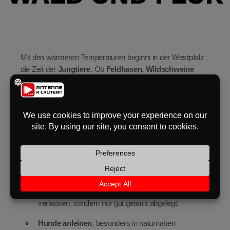
eit
odus
Mit den wärmeren Temperaturen beginnt in der Westpfalz
die Zeit der
Jungtiere
. Ob
Feldhasen, Wildschweine
oder bodenbrütende Vögel
wie Rebhuhn oder Kiebitz –
viele Tierarten ziehen jetzt ihren Nachwuchs groß.
Die
Stadtverwaltung Zweibrücken
bittet
Spaziergängerinnen und Spaziergänger deshalb um
besondere Rücksicht
:
dus
Bleiben Sie bitte
auf den Wegen
, um Wildtiere nicht
zu stören.
Junghasen nicht anfassen!
Sie sind meist nicht
verlassen, sondern nur gut getarnt abgelegt.
Hunde anleinen
, besonders in naturnahen