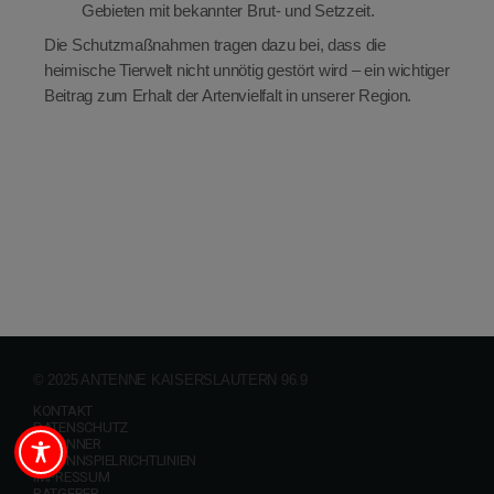
Gebieten mit bekannter Brut- und Setzzeit.
Die Schutzmaßnahmen tragen dazu bei, dass die
heimische Tierwelt nicht unnötig gestört wird – ein wichtiger
Beitrag zum Erhalt der Artenvielfalt in unserer Region.
© 2025 ANTENNE KAISERSLAUTERN 96.9
KONTAKT
DATENSCHUTZ
GEWINNER
GEWINNSPIELRICHTLINIEN
IMPRESSUM
RATGEBER