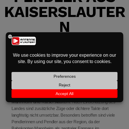
KAISERSLAUTER
eit
N
odus
Der geplante Ausbau des Bahnverkehrs wird auch
Kaiserslautern
betreffen. Darauf hat die rheinland-
pfälzische Mobilitätsministerin
Katrin Eder
hingewiesen.
dus
Der Bund plant, mehrere Bahnprojekte zu streichen –
darunter den
Bahnknoten Mannheim
. Das hat direkte
Auswirkungen auf die
S-Bahnstrecke zwischen
Mannheim und Kaiserslautern
. Nach Einschätzung des
Landes sind zusätzliche Züge oder dichtere Takte dort
langfristig nicht umsetzbar. Besonders betroffen sind viele
Pendlerinnen und Pendler aus der Region, da der
Bahnknoten Mannheim als zentraler Engpass im