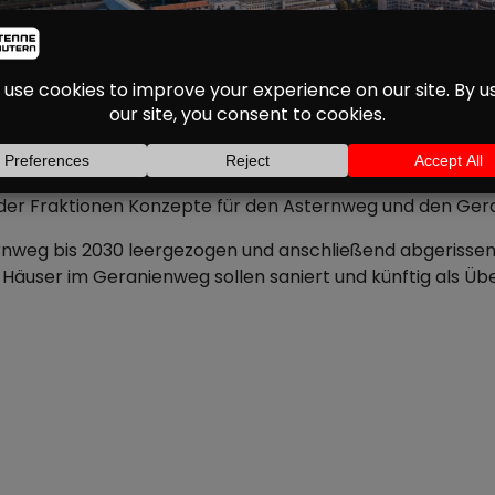
EGRÜSSEN NEUE PLÄNE
n Kaiserslautern begrüßen die neuen Pläne für das Wohnge
er Fraktionen Konzepte für den Asternweg und den Gera
weg bis 2030 leergezogen und anschließend abgerissen w
e Häuser im Geranienweg sollen saniert und künftig als