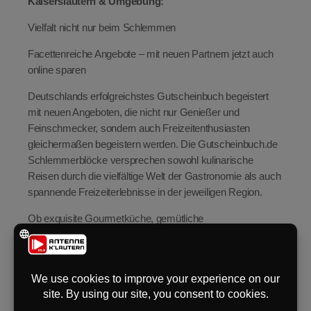
Kaiserslautern & Umgebung:
eit
Vielfalt nicht nur beim Schlemmen
Facettenreiche Angebote – mit neuen Partnern jetzt auch
online sparen
odus
Deutschlands erfolgreichstes Gutscheinbuch begeistert
mit neuen Angeboten, die nicht nur Genießer und
Feinschmecker, sondern auch Freizeitenthusiasten
gleichermaßen begeistern werden. Die Gutscheinbuch.de
Schlemmerblöcke versprechen sowohl kulinarische
Reisen durch die vielfältige Welt der Gastronomie als auch
dus
spannende Freizeiterlebnisse in der jeweiligen Region.
Ob exquisite Gourmetküche, gemütliche
Familienrestaurants, trendige Cafés oder Wellness-,
Freizeit- und Sporteinrichtungen – Nutzer des
Schlemmerblocks dürfen sich über eine breite Auswahl an
attraktiven Erlebnissen freuen. Wie gewohnt richten sich
die Angebote dabei an Paare, Singles, Familien, aber auch