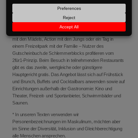
größere Gruppen.
„2x genießen – 1x zahlen“ – Ein Erfolgsrezept seit über 20
Jahren
Ein gemütliches Abendessen mit dem Partner, Wellness
mit den Mädels, Action mit den Jungs oder ein Tag in
einem Freizeitpark mit der Familie – Nutzer des
Gutscheinbuch.de Schlemmerblocks profitieren vom
2für1-Prinzip. Beim Besuch in teilnehmenden Restaurants
gibt es das zweite, wertgleiche oder günstigere
Hauptgericht gratis. Das Angebot lässt sich auf Frühstück
und Brunch, Buffets und Cocktailbars anwenden sowie auf
Einrichtungen außerhalb der Gastronomie: Kino und
Theater, Freizeit- und Sportanbieter, Schwimmbäder und
Saunen.
* In unseren Texten verwenden wir
Personenbezeichnungen im Maskulinum, möchten aber
im Sinne der Diversität, Inklusion und Gleichberechtigung
alle Menschen ansprechen.