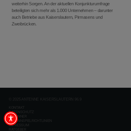
weiterhin Sorgen. An der aktuellen Konjunkturumfrage
beteiligten sich mehr als 1.000 Unternehmen – darunter
auch Betriebe aus Kaiserslautern, Pirmasens und
Zweibrücken.
© 2025 ANTENNE KAISERSLAUTERN 96.9
KONTAKT
DATENSCHUTZ
GEWINNER
GEWINNSPIELRICHTLINIEN
IMPRESSUM
RATGEBER