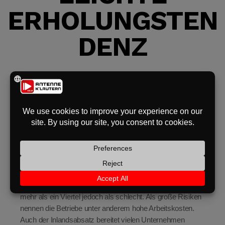
ERHOLUNGSTEN
eit
DENZ
odus
Die Wirtschaft in
Rheinland-Pfalz
zeigt zum Jahresbeginn
2026 leichte Anzeichen einer Erholung. Das teilt die IHK-
Arbeitsgemeinschaft Rheinland-Pfalz mit. Der
dus
Konjunkturklimaindex steigt demnach von 88 auf 93
Punkte, bleibt aber weiterhin unter der
Wachstumsschwelle von 100.
22 Prozent der Unternehmen bewerten ihre Lage als gut,
mehr als ein Viertel jedoch als schlecht. Als große Risiken
nennen die Betriebe unter anderem hohe Arbeitskosten.
Auch der Inlandsabsatz bereitet vielen Unternehmen