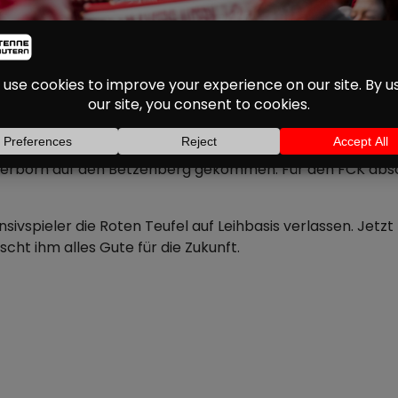
ER VERLÄSST DEN FC
gültig. Wie der Verein mitteilt, wechselt der Innenverteid
rborn auf den Betzenberg gekommen. Für den FCK absolv
sivspieler die Roten Teufel auf Leihbasis verlassen. Jetz
cht ihm alles Gute für die Zukunft.