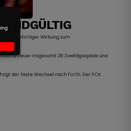
K ENDGÜLTIG
iger mit sofortiger Wirkung zum
ierte Heuer insgesamt 26 Zweitligaspiele und
t folgt der feste Wechsel nach Fürth. Der FCK