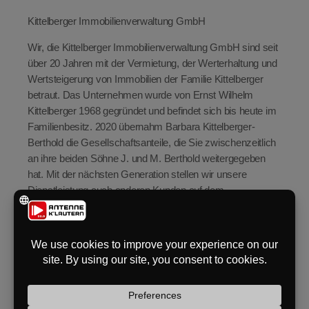
Kittelberger Immobilienverwaltung GmbH
eit
Wir, die Kittelberger Immobilienverwaltung GmbH sind seit
über 20 Jahren mit der Vermietung, der Werterhaltung und
odus
Wertsteigerung von Immobilien der Familie Kittelberger
betraut. Das Unternehmen wurde von Ernst Wilhelm
Kittelberger 1968 gegründet und befindet sich bis heute im
Familienbesitz. 2020 übernahm Barbara Kittelberger-
Berthold die Gesellschaftsanteile, die Sie zwischenzeitlich
an ihre beiden Söhne J. und M. Berthold weitergegeben
hat. Mit der nächsten Generation stellen wir unsere
Dienstleistung auch anderen Kunden auf dem
dus
Immobilienmarkt für die Bereiche Mietverwaltung und
Familiy Office zur Verfügung.
UNSER IMAGE Bei den von uns betreuten Mietern sind
wir als freundlicher Vermieter bekannt, mit dem Sie reden
können. Wir können sicherlich nicht immer jedem Wunsch
nachkommen und erfüllen. Wir sind aber immer daran