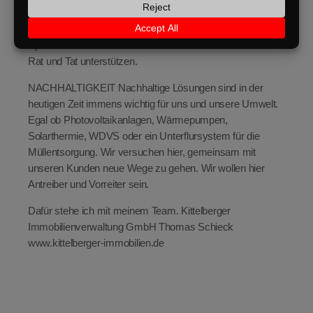
interessiert für alle Parteien gute, pragmatische und auch
möglichst nachhaltige Lösungen zu finden.
Sprechen Sie uns an. Sicherlich können wir auch Sie mit
Rat und Tat unterstützen.
NACHHALTIGKEIT Nachhaltige Lösungen sind in der
heutigen Zeit immens wichtig für uns und unsere Umwelt.
Egal ob Photovoltaikanlagen, Wärmepumpen,
Solarthermie, WDVS oder ein Unterflursystem für die
Müllentsorgung. Wir versuchen hier, gemeinsam mit
unseren Kunden neue Wege zu gehen. Wir wollen hier
Antreiber und Vorreiter sein.
Dafür stehe ich mit meinem Team. Kittelberger
Immobilienverwaltung GmbH Thomas Schieck
www.kittelberger-immobilien.de