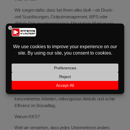
Wir sorgen dafür, dass bei Ihnen alles läuft – ob Druck-
und Scanlösungen, Outputmanagement, MPS oder
digitale Dokumentenprozesse. Mit starken Marken wie
Canon und Kyocera im Rücken und einem eigenen
Serviceteam vor Ort, das schnell reagiert und lieber
einmal öfter nachfragt. Damit es nicht nur gut aussieht,
sondern auch langfristig funktioniert.
Was uns wichtig ist?
Transparenz. Persönlicher Kontakt. Und Lösungen, die
wirklich zu Ihnen passen – keine Technik von der
Stange. Wir denken mit, hören zu und bleiben dran. So
schaffen wir Freiraum für das, was für Sie zählt:
konzentriertes Arbeiten, reibungslose Abläufe und echte
Effizienz im Büroalltag.
Warum KKS?
Weil wir verstehen, dass jedes Unternehmen anders