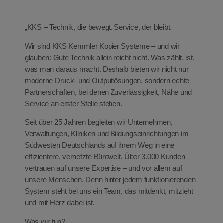
eit
„KKS – Technik, die bewegt. Service, der bleibt.
Wir sind KKS Kemmler Kopier Systeme – und wir
odus
glauben: Gute Technik allein reicht nicht. Was zählt, ist,
was man daraus macht. Deshalb bieten wir nicht nur
moderne Druck- und Outputlösungen, sondern echte
Partnerschaften, bei denen Zuverlässigkeit, Nähe und
Service an erster Stelle stehen.
Seit über 25 Jahren begleiten wir Unternehmen,
Verwaltungen, Kliniken und Bildungseinrichtungen im
dus
Südwesten Deutschlands auf ihrem Weg in eine
effizientere, vernetzte Bürowelt. Über 3.000 Kunden
vertrauen auf unsere Expertise – und vor allem auf
unsere Menschen. Denn hinter jedem funktionierenden
System steht bei uns ein Team, das mitdenkt, mitzieht
und mit Herz dabei ist.
Was wir tun?