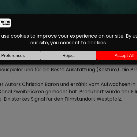
 MANN SEINER KLASSE
NOMINIERT
Spielfilm
ist gleich dreimal für
„Ein Mann seiner Klasse“
auspieler und für die Beste Ausstattung (Kostüm). Die Pr
 Autors Christian Baron und erzählt vom Aufwachsen in d
Kanal Zweibrücken gemacht hat. Produziert wurde der Fil
 Ein starkes Signal für den Filmstandort Westpfalz.