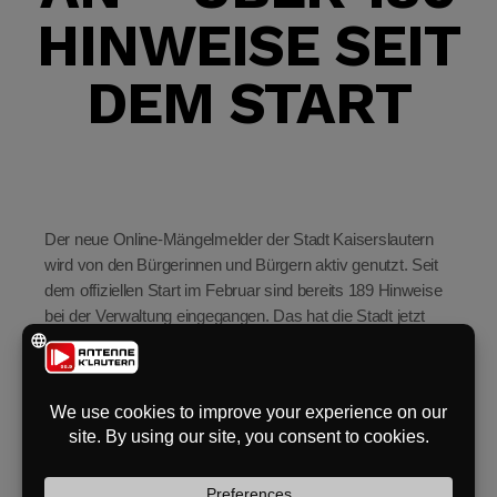
HINWEISE SEIT
eit
DEM START
odus
Der neue Online-Mängelmelder der Stadt Kaiserslautern
wird von den Bürgerinnen und Bürgern aktiv genutzt. Seit
dem offiziellen Start im Februar sind bereits 189 Hinweise
dus
bei der Verwaltung eingegangen. Das hat die Stadt jetzt
bekannt gegeben. Besonders häufig gemeldet wurden
defekte Straßenlaternen, beschädigte Gehwege oder
Schlaglöcher im Stadtgebiet.
Insgesamt wurde das Online-Tool in den ersten vier
Monaten knapp 2.000 Mal aufgerufen. Die Plattform soll es
den Menschen in Kaiserslautern leichter machen, auf