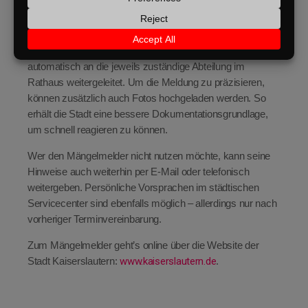
Missstände im öffentlichen Raum aufmerksam zu machen
– direkt, unkompliziert und rund um die Uhr.
Ein großer Vorteil: Die eingehenden Hinweise werden
automatisch an die jeweils zuständige Abteilung im
Rathaus weitergeleitet. Um die Meldung zu präzisieren,
können zusätzlich auch Fotos hochgeladen werden. So
erhält die Stadt eine bessere Dokumentationsgrundlage,
um schnell reagieren zu können.
Wer den Mängelmelder nicht nutzen möchte, kann seine
Hinweise auch weiterhin per E-Mail oder telefonisch
weitergeben. Persönliche Vorsprachen im städtischen
Servicecenter sind ebenfalls möglich – allerdings nur nach
vorheriger Terminvereinbarung.
Zum Mängelmelder geht’s online über die Website der
Stadt Kaiserslautern:
www.kaiserslautern.de
.