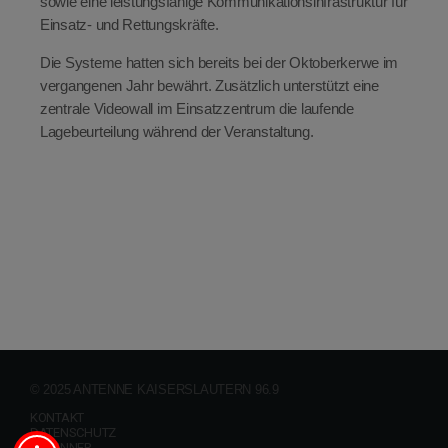
sowie eine leistungsfähige Kommunikationsinfrastruktur für
Einsatz- und Rettungskräfte.
Die Systeme hatten sich bereits bei der Oktoberkerwe im
vergangenen Jahr bewährt. Zusätzlich unterstützt eine
zentrale Videowall im Einsatzzentrum die laufende
Lagebeurteilung während der Veranstaltung.
© 2025 ANTENNE KAISERSLAUTERN 96.9
KONTAKT
DATENSCHUTZ
GEWINNER