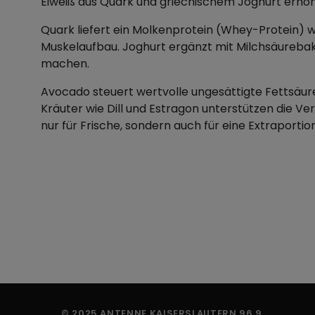
Eiweiß aus Quark und griechischem Joghurt erhöh
Quark liefert ein Molkenprotein (Whey-Protein) w
Muskelaufbau. Joghurt ergänzt mit Milchsäurebak
machen.
Avocado steuert wertvolle ungesättigte Fettsäuren
Kräuter wie Dill und Estragon unterstützen die Ve
nur für Frische, sondern auch für eine Extraportio
© 2025 ANTENNE KAISERSLAUTERN 96.9