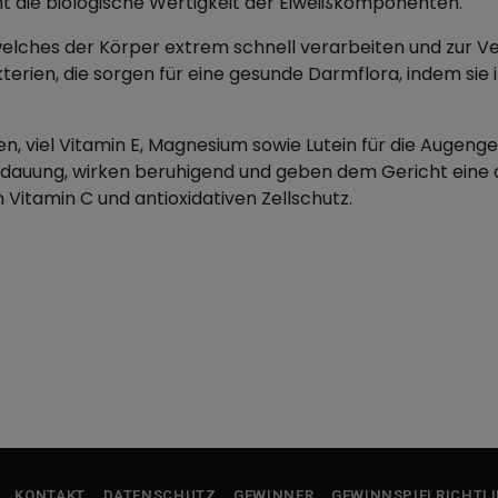
t die biologische Wertigkeit der Eiweißkomponenten.
elches der Körper extrem schnell verarbeiten und zur Ver
terien, die sorgen für eine gesunde Darmflora, indem si
, viel Vitamin E, Magnesium sowie Lutein für die Augenge
rdauung, wirken beruhigend und geben dem Gericht eine ar
n Vitamin C und antioxidativen Zellschutz.
KONTAKT
DATENSCHUTZ
GEWINNER
GEWINNSPIELRICHTLI