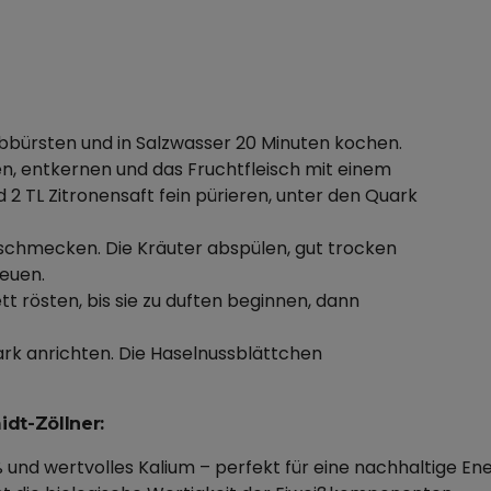
abbürsten und in Salzwasser 20 Minuten kochen.
n, entkernen und das Fruchtfleisch mit einem
 2 TL Zitronensaft fein pürieren, unter den Quark
abschmecken. Die Kräuter abspülen, gut trocken
reuen.
tt rösten, bis sie zu duften beginnen, dann
rk anrichten. Die Haselnussblättchen
dt-Zöllner:
ß und wertvolles Kalium – perfekt für eine nachhaltige E