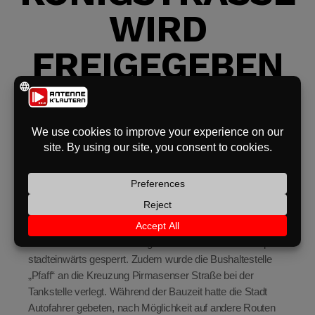
IRD F
eit
REIGEGEBEN
odus
In Kaiserslautern wird am Freitag die neue Zufahrt zu den
Fachmärkten in der Königstraße für den Verkehr
freigegeben. Die Einfahrt liegt auf Höhe des Alnatura-
dus
Markts und soll den Verkehrsfluss verbessern sowie die
Geschäfte besser erreichbar machen.
Für den Bau war seit Anfang Februar die rechte Fahrspur
stadteinwärts gesperrt. Zudem wurde die Bushaltestelle
„Pfaff“ an die Kreuzung Pirmasenser Straße bei der
Tankstelle verlegt. Während der Bauzeit hatte die Stadt
Autofahrer gebeten, nach Möglichkeit auf andere Routen