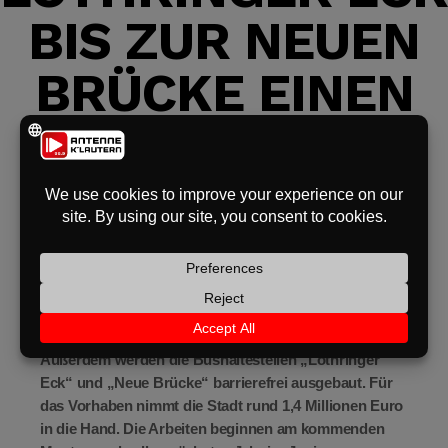
IS ZUR NEUEN B
eit
RÜCKE EINEN R
odus
ADWEG
Die Pariser Straße bekommt zwischen dem Lothringer
dus
Eck bis zur Neuen Brücke einen Radweg. Dazu wird
der bereits vorhandene Gehweg auf insgesamt 490
Metern auf eine Breite von 3 Metern erweitert.
Außerdem werden die Bushaltestellen „Lothringer
Eck“ und „Neue Brücke“ barrierefrei ausgebaut. Für
das Vorhaben nimmt die Stadt rund 1,4 Millionen Euro
in die Hand. Die Arbeiten beginnen am kommenden