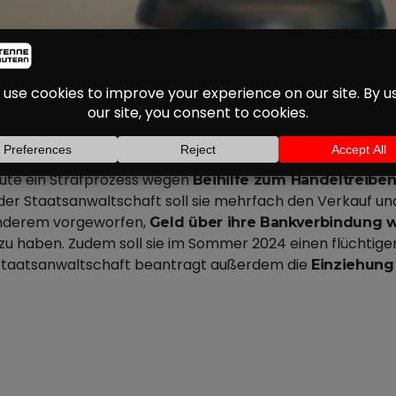
EIHILFE ZUM DROGENH
KAISERSLAUTERN
ute ein Strafprozess wegen
Beihilfe zum Handeltreibe
der Staatsanwaltschaft soll sie mehrfach den Verkauf 
 anderem vorgeworfen,
Geld über ihre Bankverbindung w
u haben. Zudem soll sie im Sommer 2024 einen flüchtig
e Staatsanwaltschaft beantragt außerdem die
Einziehung