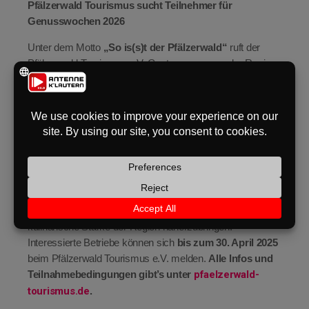
Pfälzerwald Tourismus sucht Teilnehmer für
Genusswochen 2026
eit
Unter dem Motto
„So is(s)t der Pfälzerwald“
ruft der
Pfälzerwald Tourismus e.V. Gastronomen aus der Region
odus
auf, sich an den kommenden
Genusswochen vom 1. bis
22. März 2026
zu beteiligen.
Die Aktion will die
Vielfalt und Kreativität der pfälzischen
Küche
sichtbar machen. Gesucht werden
Restaurants,
Gasthöfe und gastronomische Betriebe
, die mit
regionalen Zutaten arbeiten und spannende neue Gerichte
auf die Teller bringen möchten.
dus
Ziel ist es, sowohl Einheimischen als auch Gästen die
kulinarische Stärke der Region näherzubringen.
Interessierte Betriebe können sich
bis zum 30. April 2025
beim Pfälzerwald Tourismus e.V. melden.
Alle Infos und
Teilnahmebedingungen gibt’s unter
pfaelzerwald-
tourismus.de
.