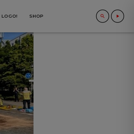
 LOGO!
SHOP
search
play_arrow
close