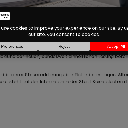
RSCHICKT ERSTMALS 
WERBESTEUERBESCH
rbesteuerbescheid digital verschickt. Damit soll das bi
 Verwaltung vereinfacht werden.
klung der neuen, bundesweit einheitlichen Lösung beteili
ei ihrer Steuererklärung über Elster beantragen. Altern
r steht auf der Internetseite der Stadt Kaiserslautern b