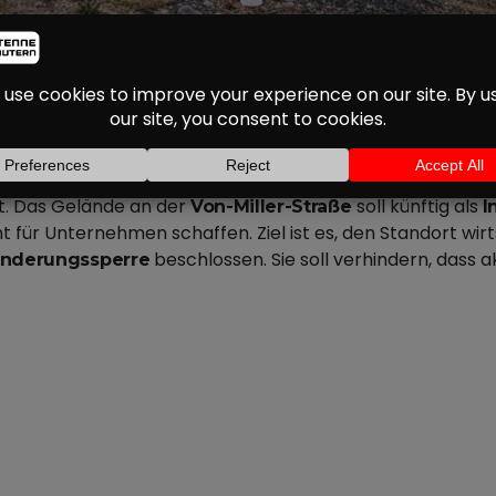
LL ACC-FLÄCHE NEU E
neu entwickeln. Der Stadtrat hat dafür in se
CC-Fläche
. Das Gelände an der
soll künftig als
Von-Miller-Straße
I
 für Unternehmen schaffen. Ziel ist es, den Standort wirt
beschlossen. Sie soll verhindern, dass 
änderungssperre