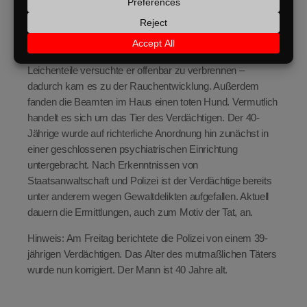
Beamten anzugreifen, setzten sie bei der Festnahme ein
Distanzelektroimpulsgerät ein. Im Haus stellte die Polizei
Leichenteile fest. Nach derzeitigen Erkenntnissen steht der
40-Jährige im Verdacht, die Tote zerteilt zu haben. Die
Leichenteile versuchte er offenbar zu verbrennen –
dadurch kam es zu der Rauchentwicklung. Außerdem
fanden die Beamten im Haus einen toten Hund. Vermutlich
handelt es sich um das Tier des Verdächtigen. Der 40-
Jährige wurde auf richterliche Anordnung hin zunächst in
einer geschlossenen psychiatrischen Einrichtung
untergebracht. Nach Erkenntnissen von
Staatsanwaltschaft und Polizei ist der Verdächtige bereits
unter anderem wegen Gewaltdelikten aufgefallen. Aktuell
dauern die Ermittlungen, auch zum Motiv der Tat, an.
Hinweis: Am Freitag berichtete die Polizei von einem 39-
jährigen Verdächtigen. Das Alter des mutmaßlichen Täters
wurde nun korrigiert. Der Mann ist 40 Jahre alt.