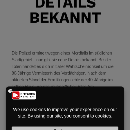
DETAILS
eit
BEKANNT
odus
Die Polizei ermittelt wegen eines Mordfalls im südlichen
Stadtgebiet – nun gibt sie neue Details bekannt. Bei der
Toten handelt es sich mit aller Wahrscheinlichkeit um die
80-Jährige Vermieterin des Verdächtigen. Nach dem
aktuellen Stand der Ermittlungen lebte der 40-Jährige im
dus
selben Haus wie das mutmaßliche Opfer. Am
Freitagmittag gingen bei der Polizei mehrere Notrufe ein,
weil Anwohner Rauch aus dem Zweifamilienhauses im
Uni-Wohngebiet bemerkten. Auch der 40-Jährige selbst
informierte die Polizei telefonisch und gab an, eine Frau
getötet zu haben. Als die Beamten den Tatort erreichten
trafen sie den Mann im Haus an – da er drohte, die