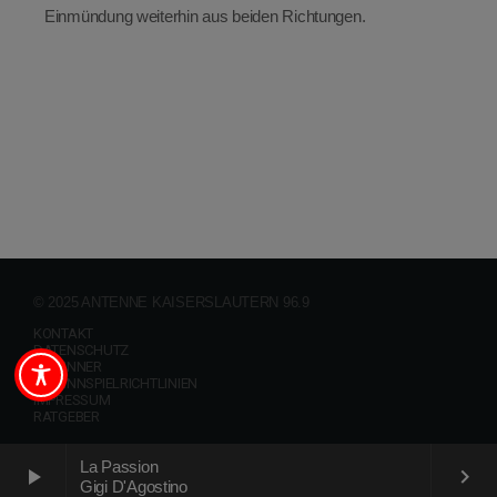
Einmündung weiterhin aus beiden Richtungen.
© 2025 ANTENNE KAISERSLAUTERN 96.9
KONTAKT
DATENSCHUTZ
GEWINNER
GEWINNSPIELRICHTLINIEN
IMPRESSUM
RATGEBER
La Passion
play_arrow
keyboard_arrow_right
Gigi D'Agostino